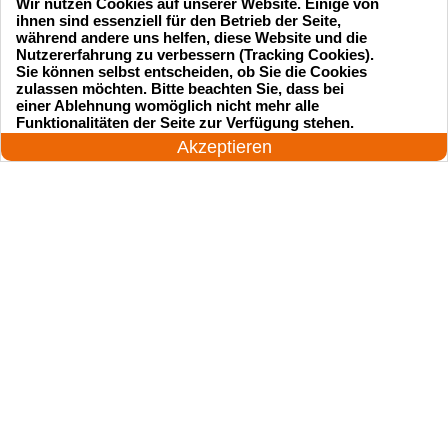
Wir nutzen Cookies auf unserer Website. Einige von
ihnen sind essenziell für den Betrieb der Seite,
während andere uns helfen, diese Website und die
Nutzererfahrung zu verbessern (Tracking Cookies).
Sie können selbst entscheiden, ob Sie die Cookies
zulassen möchten. Bitte beachten Sie, dass bei
einer Ablehnung womöglich nicht mehr alle
Startseite
Einsatzgebiete
24 Stunden am Tag
Funktionalitäten der Seite zur Verfügung stehen.
Jetzt anrufen!
Akzeptieren
Preise
Kontakte
Impressum
Sitemap