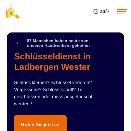
Einsatzgebiete
Preise
24/7
Über uns
Blog
Kontakte
Impressum
87 Menschen haben heute von
unseren Handwerkern geholfen
Schlüsseldienst in
Ladbergen Wester
Schloss klemmt? Schlüssel verloren?
Vergessene? Schloss kaputt? Tür
geschlossen oder muss ausgetauscht
werden?
Rufen Sie jetzt an