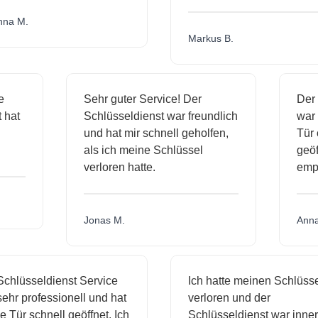
a M.
Markus B.
ige
Sehr guter Service! Der
De
st hat
Schlüsseldienst war freundlich
wa
ch
und hat mir schnell geholfen,
Tü
als ich meine Schlüssel
ge
verloren hatte.
em
Jonas M.
An
hlüsseldienst Service
Ich hatte meinen Schlüssel
hr professionell und hat
verloren und der
Tür schnell geöffnet. Ich
Schlüsseldienst war innerh