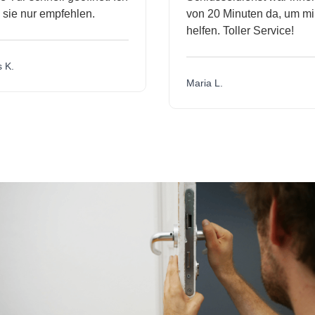
ie nur empfehlen.
von 20 Minuten da, um mir 
helfen. Toller Service!
K.
Maria L.