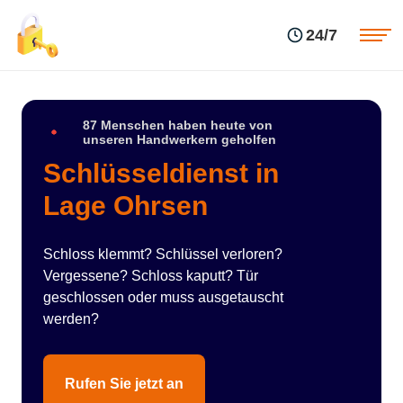
Einsatzgebiete
Preise
24/7
Über uns
Blog
Kontakte
Impressum
87 Menschen haben heute von
unseren Handwerkern geholfen
Schlüsseldienst in
Lage Ohrsen
Schloss klemmt? Schlüssel verloren?
Vergessene? Schloss kaputt? Tür
geschlossen oder muss ausgetauscht
werden?
Rufen Sie jetzt an