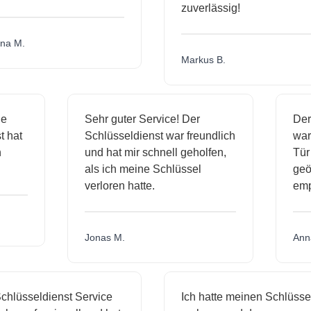
zuverlässig!
a M.
Markus B.
ige
Sehr guter Service! Der
D
nst hat
Schlüsseldienst war freundlich
w
ich
und hat mir schnell geholfen,
T
als ich meine Schlüssel
ge
verloren hatte.
e
Jonas M.
A
hlüsseldienst Service
Ich hatte meinen Schlüssel