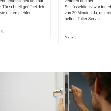
r professionell und hat
verloren und der
ür schnell geöffnet. Ich
Schlüsseldienst war innerh
ie nur empfehlen.
von 20 Minuten da, um mir 
helfen. Toller Service!
.
Maria L.