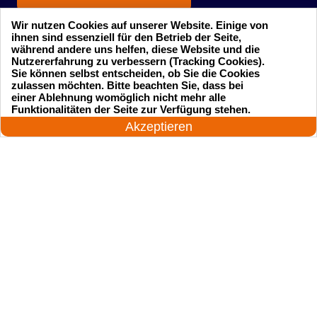
Wir nutzen Cookies auf unserer Website. Einige von
ihnen sind essenziell für den Betrieb der Seite,
während andere uns helfen, diese Website und die
Nutzererfahrung zu verbessern (Tracking Cookies).
Sie können selbst entscheiden, ob Sie die Cookies
zulassen möchten. Bitte beachten Sie, dass bei
einer Ablehnung womöglich nicht mehr alle
Startseite
Einsatzgebiete
24 Stunden am Tag
Funktionalitäten der Seite zur Verfügung stehen.
Jetzt anrufen!
Akzeptieren
Preise
Kontakte
Impressum
Sitemap