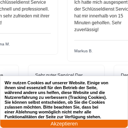
sseldienst Service
Ich hatte mich ausgesperrt un
ll und professionell.
der Schlüsseldienst Service
hr zufrieden mit ihrer
hat mir innerhalb von 15
Minuten geholfen. Sehr
zuverlässig!
M.
Markus B.
ssige
Sehr guter Service! Der
ienst hat
Schlüsseldienst war freundlich
Wir nutzen Cookies auf unserer Website. Einige von
ihnen sind essenziell für den Betrieb der Seite,
 mich
und hat mir schnell geholfen,
während andere uns helfen, diese Website und die
als ich meine Schlüssel
Nutzererfahrung zu verbessern (Tracking Cookies).
Sie können selbst entscheiden, ob Sie die Cookies
verloren hatte.
zulassen möchten. Bitte beachten Sie, dass bei
einer Ablehnung womöglich nicht mehr alle
24 Stunden am Tag
Funktionalitäten der Seite zur Verfügung stehen.
Jetzt anrufen!
Akzeptieren
Jonas M.