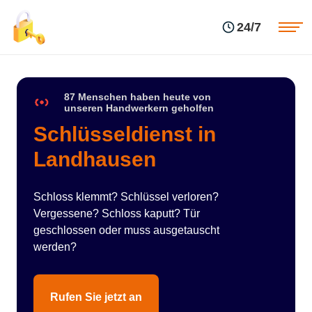
Einsatzgebiete
Preise
24/7
Über uns
Blog
Kontakte
Impressum
87 Menschen haben heute von
unseren Handwerkern geholfen
Schlüsseldienst in
Landhausen
Schloss klemmt? Schlüssel verloren?
Vergessene? Schloss kaputt? Tür
geschlossen oder muss ausgetauscht
werden?
Rufen Sie jetzt an