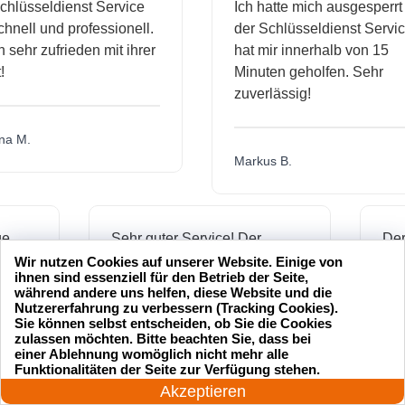
üsseldienst Service
Ich hatte mich ausgesperrt un
ell und professionell.
der Schlüsseldienst Service
ehr zufrieden mit ihrer
hat mir innerhalb von 15
Minuten geholfen. Sehr
zuverlässig!
M.
Markus B.
ssige
Sehr guter Service! Der
enst hat
Schlüsseldienst war freundlich
Wir nutzen Cookies auf unserer Website. Einige von
ihnen sind essenziell für den Betrieb der Seite,
mich
und hat mir schnell geholfen,
während andere uns helfen, diese Website und die
als ich meine Schlüssel
Nutzererfahrung zu verbessern (Tracking Cookies).
Sie können selbst entscheiden, ob Sie die Cookies
verloren hatte.
zulassen möchten. Bitte beachten Sie, dass bei
einer Ablehnung womöglich nicht mehr alle
24 Stunden am Tag
Funktionalitäten der Seite zur Verfügung stehen.
Jetzt anrufen!
Akzeptieren
Jonas M.