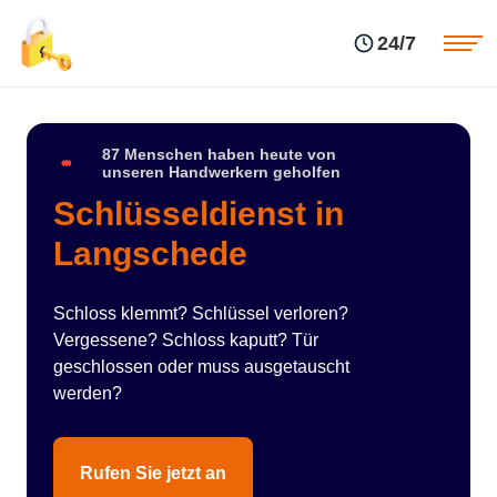
Einsatzgebiete
Preise
24/7
Über uns
Blog
Kontakte
Impressum
87 Menschen haben heute von
unseren Handwerkern geholfen
Schlüsseldienst in
Langschede
Schloss klemmt? Schlüssel verloren?
Vergessene? Schloss kaputt? Tür
geschlossen oder muss ausgetauscht
werden?
Rufen Sie jetzt an