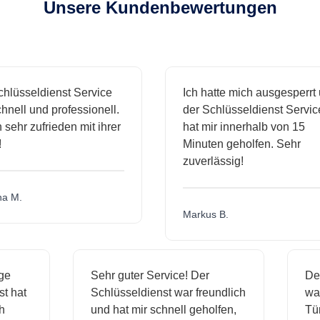
Unsere Kundenbewertungen
hlüsseldienst Service
Ich hatte mich ausgesperrt 
nell und professionell.
der Schlüsseldienst Service
 sehr zufrieden mit ihrer
hat mir innerhalb von 15
Minuten geholfen. Sehr
zuverlässig!
a M.
Markus B.
ige
Sehr guter Service! Der
D
nst hat
Schlüsseldienst war freundlich
w
ich
und hat mir schnell geholfen,
T