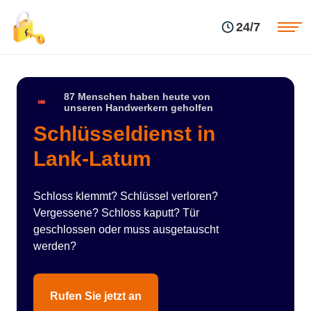
Einsatzgebiete
Preise
24/7
Über uns
Blog
Kontakte
Impressum
87 Menschen haben heute von
unseren Handwerkern geholfen
Schlüsseldienst in
Lank-Latum
Schloss klemmt? Schlüssel verloren?
Vergessene? Schloss kaputt? Tür
geschlossen oder muss ausgetauscht
werden?
Rufen Sie jetzt an