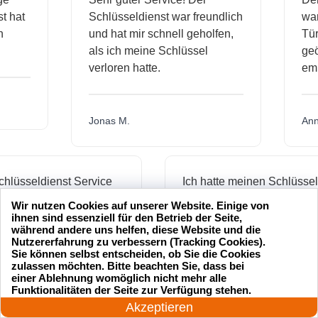
dienst hat
Schlüsseldienst war freundlich
h mich
und hat mir schnell geholfen,
als ich meine Schlüssel
verloren hatte.
Jonas M.
sseldienst Service
Ich hatte meinen Schlüssel
rofessionell und hat
verloren und der
Wir nutzen Cookies auf unserer Website. Einige von
schnell geöffnet. Ich
Schlüsseldienst war innerhalb
ihnen sind essenziell für den Betrieb der Seite,
während andere uns helfen, diese Website und die
nur empfehlen.
von 20 Minuten da, um mir zu
Nutzererfahrung zu verbessern (Tracking Cookies).
helfen. Toller Service!
Sie können selbst entscheiden, ob Sie die Cookies
zulassen möchten. Bitte beachten Sie, dass bei
einer Ablehnung womöglich nicht mehr alle
24 Stunden am Tag
Funktionalitäten der Seite zur Verfügung stehen.
Jetzt anrufen!
Maria L.
Akzeptieren