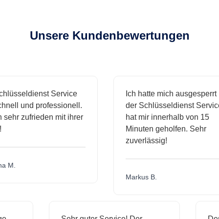
Unsere Kundenbewertungen
sseldienst Service
Ich hatte mich ausgesperrt und
l und professionell.
der Schlüsseldienst Service
hr zufrieden mit ihrer
hat mir innerhalb von 15
Minuten geholfen. Sehr
zuverlässig!
.
Markus B.
ässige
Sehr guter Service! Der