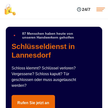
Einsatzgebiete
Preise
24/7
Über uns
Blog
Kontakte
Impressum
87 Menschen haben heute von
unseren Handwerkern geholfen
Schlüsseldienst in
Lannesdorf
Schloss klemmt? Schlüssel verloren?
Vergessene? Schloss kaputt? Tür
geschlossen oder muss ausgetauscht
werden?
Rufen Sie jetzt an