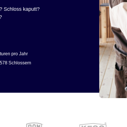
? Schloss kaputt?
?
uren pro Jahr
578 Schlossern