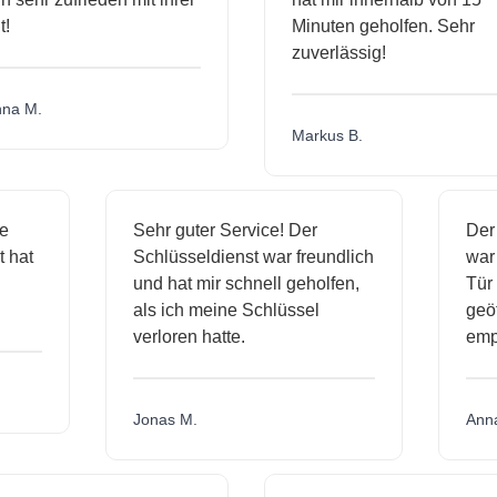
Minuten geholfen. Sehr
zuverlässig!
a M.
Markus B.
ige
Sehr guter Service! Der
De
st hat
Schlüsseldienst war freundlich
wa
ch
und hat mir schnell geholfen,
T
als ich meine Schlüssel
ge
verloren hatte.
em
Jonas M.
An