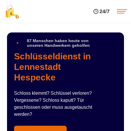
Einsatzgebiete
Preise
24/7
Über uns
Blog
Kontakte
Impressum
87 Menschen haben heute von
unseren Handwerkern geholfen
Schlüsseldienst in
Lennestadt
Hespecke
Schloss klemmt? Schlüssel verloren?
Vergessene? Schloss kaputt? Tür
geschlossen oder muss ausgetauscht
werden?