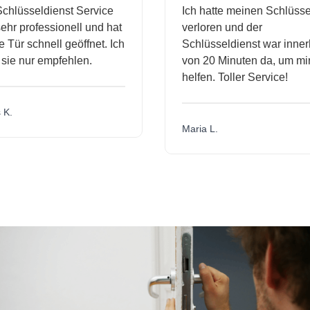
hlüsseldienst Service
Ich hatte meinen Schlüssel
hr professionell und hat
verloren und der
ür schnell geöffnet. Ich
Schlüsseldienst war innerh
ie nur empfehlen.
von 20 Minuten da, um mir 
helfen. Toller Service!
.
Maria L.