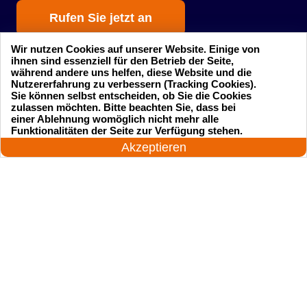
Rufen Sie jetzt an
Wir nutzen Cookies auf unserer Website. Einige von
ihnen sind essenziell für den Betrieb der Seite,
während andere uns helfen, diese Website und die
Nutzererfahrung zu verbessern (Tracking Cookies).
Sie können selbst entscheiden, ob Sie die Cookies
zulassen möchten. Bitte beachten Sie, dass bei
einer Ablehnung womöglich nicht mehr alle
Startseite
Einsatzgebiete
24 Stunden am Tag
Funktionalitäten der Seite zur Verfügung stehen.
Jetzt anrufen!
Akzeptieren
Preise
Kontakte
Impressum
Sitemap