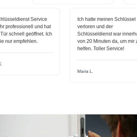
lüsseldienst Service
Ich hatte meinen Schlüssel
r professionell und hat
verloren und der
ür schnell geöffnet. Ich
Schlüsseldienst war innerha
e nur empfehlen.
von 20 Minuten da, um mir z
helfen. Toller Service!
.
Maria L.