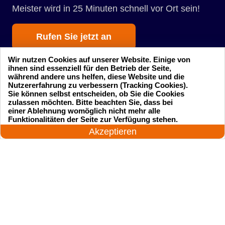
Meister wird in 25 Minuten schnell vor Ort sein!
Rufen Sie jetzt an
Wir nutzen Cookies auf unserer Website. Einige von
ihnen sind essenziell für den Betrieb der Seite,
während andere uns helfen, diese Website und die
Nutzererfahrung zu verbessern (Tracking Cookies).
Sie können selbst entscheiden, ob Sie die Cookies
zulassen möchten. Bitte beachten Sie, dass bei
einer Ablehnung womöglich nicht mehr alle
Startseite
Einsatzgebiete
24 Stunden am Tag
Funktionalitäten der Seite zur Verfügung stehen.
Jetzt anrufen!
Akzeptieren
Preise
Kontakte
Impressum
Sitemap