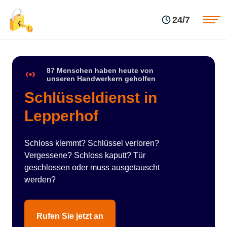
Einsatzgebiete
Preise
24/7
Über uns
Blog
Kontakte
Impressum
87 Menschen haben heute von
unseren Handwerkern geholfen
Schlüsseldienst in
Lepperhof
Schloss klemmt? Schlüssel verloren?
Vergessene? Schloss kaputt? Tür
geschlossen oder muss ausgetauscht
werden?
Rufen Sie jetzt an