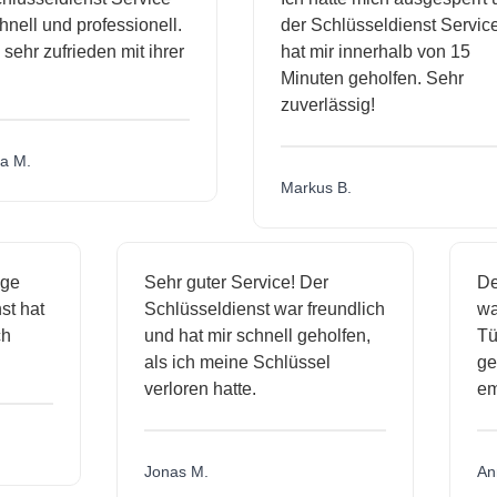
nell und professionell.
der Schlüsseldienst Service
 sehr zufrieden mit ihrer
hat mir innerhalb von 15
Minuten geholfen. Sehr
zuverlässig!
 M.
Markus B.
sige
Sehr guter Service! Der
D
nst hat
Schlüsseldienst war freundlich
w
ich
und hat mir schnell geholfen,
T
als ich meine Schlüssel
g
verloren hatte.
e
Jonas M.
A