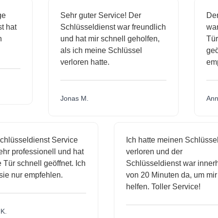
ässige
Sehr guter Service! Der
ienst hat
Schlüsseldienst war freundlich
 mich
und hat mir schnell geholfen,
als ich meine Schlüssel
verloren hatte.
Jonas M.
sseldienst Service
Ich hatte meinen Schlüssel
professionell und hat
verloren und der
 schnell geöffnet. Ich
Schlüsseldienst war innerhalb
nur empfehlen.
von 20 Minuten da, um mir zu
helfen. Toller Service!