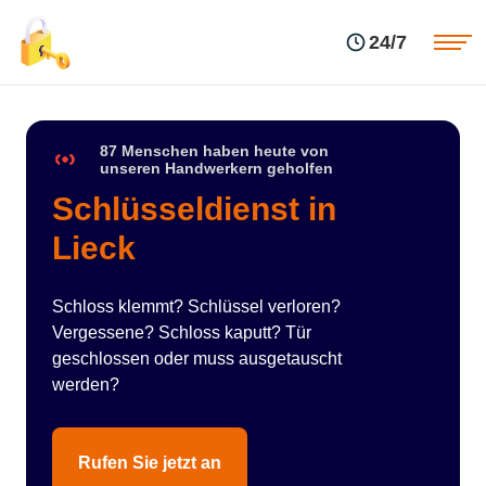
Einsatzgebiete
Preise
24/7
Über uns
Blog
Kontakte
Impressum
87 Menschen haben heute von
unseren Handwerkern geholfen
Schlüsseldienst in
Lieck
Schloss klemmt? Schlüssel verloren?
Vergessene? Schloss kaputt? Tür
geschlossen oder muss ausgetauscht
werden?
Rufen Sie jetzt an