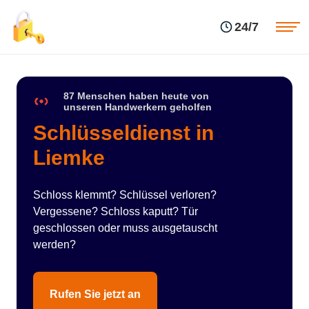
Einsatzgebiete
Preise
24/7
Über uns
Blog
Kontakte
Impressum
87 Menschen haben heute von
unseren Handwerkern geholfen
Schlüsseldienst in
Liemke
Schloss klemmt? Schlüssel verloren?
Vergessene? Schloss kaputt? Tür
geschlossen oder muss ausgetauscht
werden?
Rufen Sie jetzt an