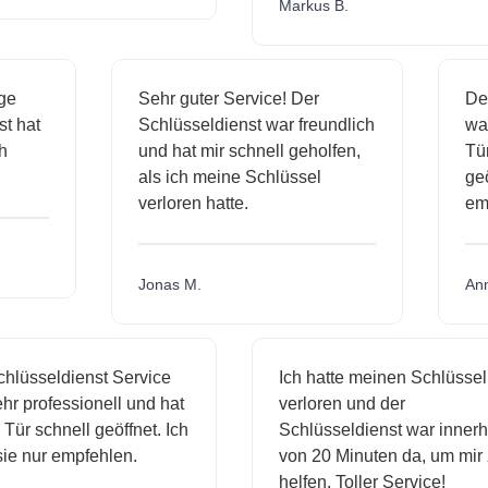
Markus B.
ässige
Sehr guter Service! Der
dienst hat
Schlüsseldienst war freundlich
h mich
und hat mir schnell geholfen,
als ich meine Schlüssel
verloren hatte.
Jonas M.
sseldienst Service
Ich hatte meinen Schlüssel
rofessionell und hat
verloren und der
schnell geöffnet. Ich
Schlüsseldienst war innerhalb
nur empfehlen.
von 20 Minuten da, um mir zu
helfen. Toller Service!