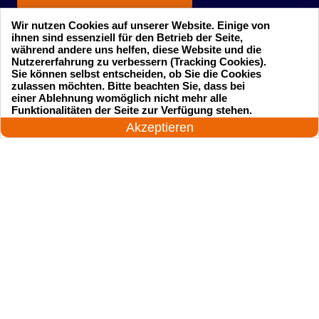
Wir nutzen Cookies auf unserer Website. Einige von
ihnen sind essenziell für den Betrieb der Seite,
während andere uns helfen, diese Website und die
Nutzererfahrung zu verbessern (Tracking Cookies).
Sie können selbst entscheiden, ob Sie die Cookies
zulassen möchten. Bitte beachten Sie, dass bei
einer Ablehnung womöglich nicht mehr alle
Startseite
Einsatzgebiete
24 Stunden am Tag
Funktionalitäten der Seite zur Verfügung stehen.
Jetzt anrufen!
Akzeptieren
Preise
Kontakte
Impressum
Sitemap