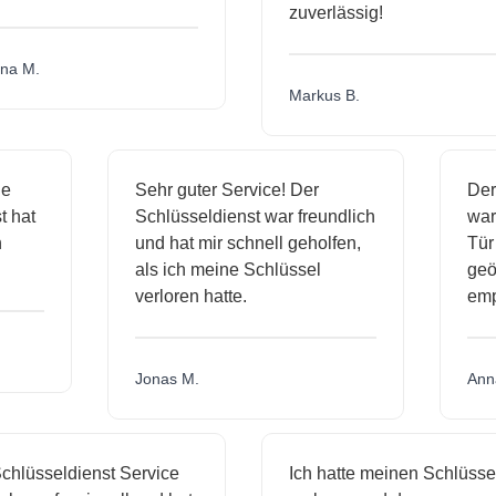
zuverlässig!
a M.
Markus B.
ige
Sehr guter Service! Der
De
st hat
Schlüsseldienst war freundlich
wa
ch
und hat mir schnell geholfen,
T
als ich meine Schlüssel
ge
verloren hatte.
em
Jonas M.
An
hlüsseldienst Service
Ich hatte meinen Schlüssel