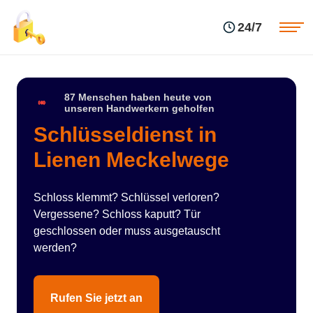
Einsatzgebiete
Preise
24/7
Über uns
Blog
Kontakte
Impressum
87 Menschen haben heute von
unseren Handwerkern geholfen
Schlüsseldienst in
Lienen Meckelwege
Schloss klemmt? Schlüssel verloren?
Vergessene? Schloss kaputt? Tür
geschlossen oder muss ausgetauscht
werden?
Rufen Sie jetzt an