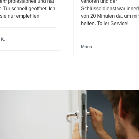
hr professionell und hat
verloren und der
ür schnell geöffnet. Ich
Schlüsseldienst war innerh
ie nur empfehlen.
von 20 Minuten da, um mir 
helfen. Toller Service!
.
Maria L.