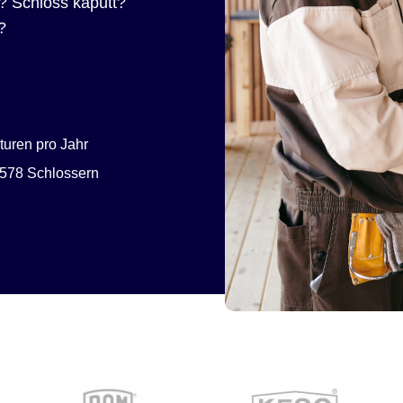
? Schloss kaputt?
?
uren pro Jahr
578 Schlossern