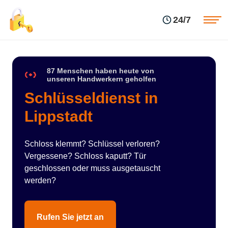
Einsatzgebiete
Preise
24/7
Über uns
Blog
Kontakte
Impressum
87 Menschen haben heute von
unseren Handwerkern geholfen
Schlüsseldienst in
Lippstadt
Schloss klemmt? Schlüssel verloren?
Vergessene? Schloss kaputt? Tür
geschlossen oder muss ausgetauscht
werden?
Rufen Sie jetzt an