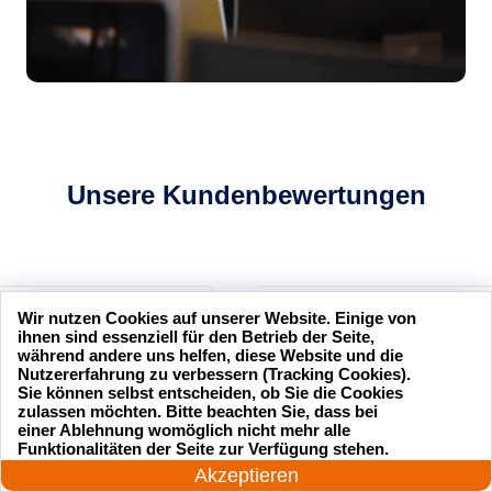
Unsere Kundenbewertungen
Wir nutzen Cookies auf unserer Website. Einige von
sseldienst Service
Ich hatte mich ausgesperrt und
ihnen sind essenziell für den Betrieb der Seite,
l und professionell.
der Schlüsseldienst Service
während andere uns helfen, diese Website und die
Nutzererfahrung zu verbessern (Tracking Cookies).
r zufrieden mit ihrer
hat mir innerhalb von 15
Sie können selbst entscheiden, ob Sie die Cookies
Minuten geholfen. Sehr
zulassen möchten. Bitte beachten Sie, dass bei
einer Ablehnung womöglich nicht mehr alle
zuverlässig!
24 Stunden am Tag
Funktionalitäten der Seite zur Verfügung stehen.
Jetzt anrufen!
Akzeptieren
.