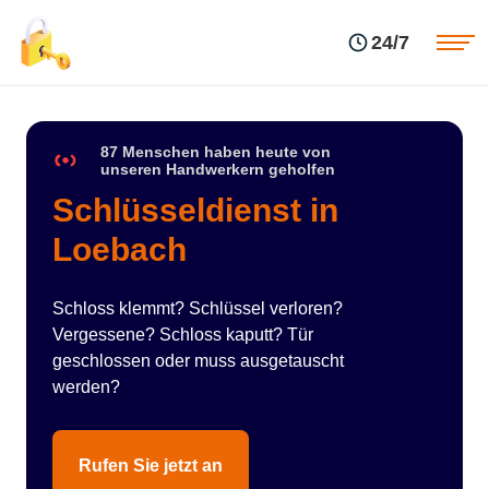
Einsatzgebiete
Preise
24/7
Über uns
Blog
Kontakte
Impressum
87 Menschen haben heute von
unseren Handwerkern geholfen
Schlüsseldienst in
Loebach
Schloss klemmt? Schlüssel verloren?
Vergessene? Schloss kaputt? Tür
geschlossen oder muss ausgetauscht
werden?
Rufen Sie jetzt an