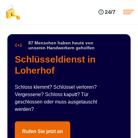
Einsatzgebiete
Preise
24/7
Über uns
Blog
Kontakte
Impressum
87 Menschen haben heute von
unseren Handwerkern geholfen
Schlüsseldienst in
Loherhof
Schloss klemmt? Schlüssel verloren?
Vergessene? Schloss kaputt? Tür
geschlossen oder muss ausgetauscht
werden?
Rufen Sie jetzt an