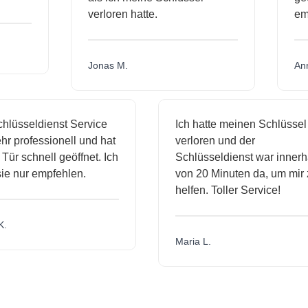
verloren hatte.
e
Jonas M.
A
lüsseldienst Service
Ich hatte meinen Schlüssel
r professionell und hat
verloren und der
ür schnell geöffnet. Ich
Schlüsseldienst war innerha
e nur empfehlen.
von 20 Minuten da, um mir z
helfen. Toller Service!
.
Maria L.