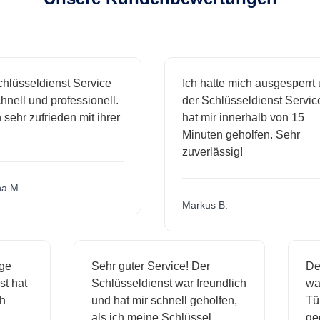
lüsseldienst Service
Ich hatte mich ausgesperrt 
nell und professionell.
der Schlüsseldienst Service
 sehr zufrieden mit ihrer
hat mir innerhalb von 15
Minuten geholfen. Sehr
zuverlässig!
 M.
Markus B.
sige
Sehr guter Service! Der
D
nst hat
Schlüsseldienst war freundlich
w
ich
und hat mir schnell geholfen,
T
als ich meine Schlüssel
g