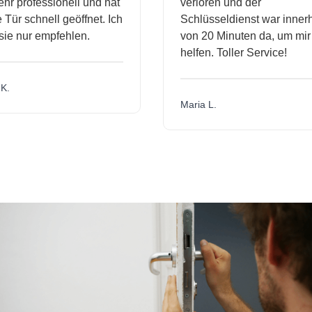
r professionell und hat
verloren und der
ür schnell geöffnet. Ich
Schlüsseldienst war innerh
ie nur empfehlen.
von 20 Minuten da, um mir 
helfen. Toller Service!
.
Maria L.