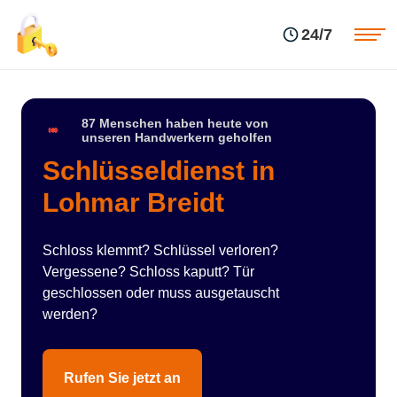
Einsatzgebiete
Preise
24/7
Über uns
Blog
Kontakte
Impressum
87 Menschen haben heute von
unseren Handwerkern geholfen
Schlüsseldienst in
Lohmar Breidt
Schloss klemmt? Schlüssel verloren?
Vergessene? Schloss kaputt? Tür
geschlossen oder muss ausgetauscht
werden?
Rufen Sie jetzt an