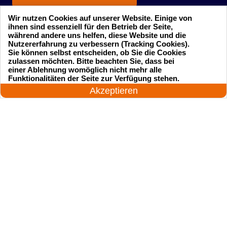
Wir nutzen Cookies auf unserer Website. Einige von
ihnen sind essenziell für den Betrieb der Seite,
während andere uns helfen, diese Website und die
Nutzererfahrung zu verbessern (Tracking Cookies).
Sie können selbst entscheiden, ob Sie die Cookies
zulassen möchten. Bitte beachten Sie, dass bei
einer Ablehnung womöglich nicht mehr alle
Startseite
Einsatzgebiete
24 Stunden am Tag
Funktionalitäten der Seite zur Verfügung stehen.
Jetzt anrufen!
Akzeptieren
Preise
Kontakte
Impressum
Sitemap