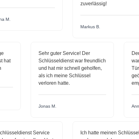
zuverlässig!
a M.
Markus B.
ige
Sehr guter Service! Der
D
nst hat
Schlüsseldienst war freundlich
w
ich
und hat mir schnell geholfen,
T
als ich meine Schlüssel
ge
verloren hatte.
e
Jonas M.
A
hlüsseldienst Service
Ich hatte meinen Schlüssel