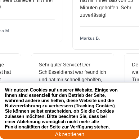
hr zufrieden mit ihrer
hat mir innerhalb von 15
Minuten geholfen. Sehr
zuverlässig!
.
Markus B.
ässige
Sehr guter Service! Der
ienst hat
Schlüsseldienst war freundlich
 mich
und hat mir schnell geholfen,
als ich meine Schlüssel
Wir nutzen Cookies auf unserer Website. Einige von
verloren hatte.
ihnen sind essenziell für den Betrieb der Seite,
während andere uns helfen, diese Website und die
Nutzererfahrung zu verbessern (Tracking Cookies).
Sie können selbst entscheiden, ob Sie die Cookies
zulassen möchten. Bitte beachten Sie, dass bei
Jonas M.
einer Ablehnung womöglich nicht mehr alle
24 Stunden am Tag
Funktionalitäten der Seite zur Verfügung stehen.
Jetzt anrufen!
Akzeptieren