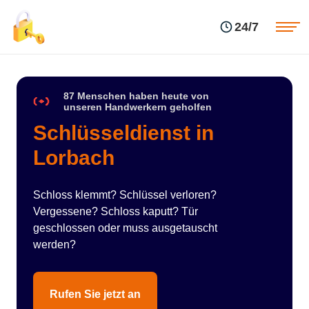
Einsatzgebiete
Preise
24/7
Über uns
Blog
Kontakte
Impressum
87 Menschen haben heute von
unseren Handwerkern geholfen
Schlüsseldienst in
Lorbach
Schloss klemmt? Schlüssel verloren?
Vergessene? Schloss kaputt? Tür
geschlossen oder muss ausgetauscht
werden?
Rufen Sie jetzt an