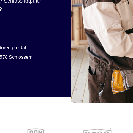
? Schloss kaputt?
?
uren pro Jahr
578 Schlossern