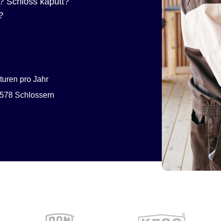
? Schloss kaputt?
?
uren pro Jahr
578 Schlossern