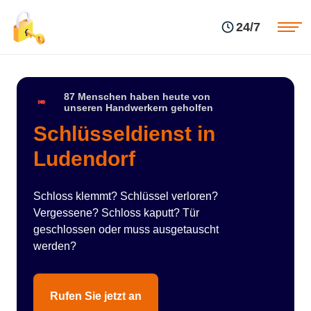
Einsatzgebiete
Preise
24/7
Über uns
Blog
Kontakte
Impressum
87 Menschen haben heute von
unseren Handwerkern geholfen
Schlüsseldienst in
Ludendorf
Schloss klemmt? Schlüssel verloren?
Vergessene? Schloss kaputt? Tür
geschlossen oder muss ausgetauscht
werden?
Rufen Sie jetzt an