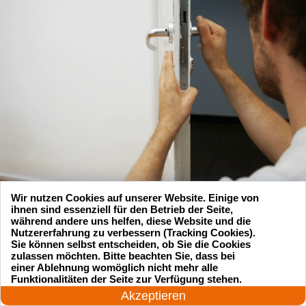
Wir nutzen Cookies auf unserer Website. Einige von
ihnen sind essenziell für den Betrieb der Seite,
während andere uns helfen, diese Website und die
Nutzererfahrung zu verbessern (Tracking Cookies).
Sie können selbst entscheiden, ob Sie die Cookies
zulassen möchten. Bitte beachten Sie, dass bei
Suchen Sie einen Schlüsseldienst
einer Ablehnung womöglich nicht mehr alle
24 Stunden am Tag
Funktionalitäten der Seite zur Verfügung stehen.
zu einem vernünftigen Preis?
Jetzt anrufen!
Akzeptieren