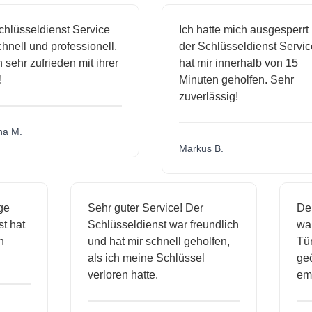
sseldienst Service
Ich hatte mich ausgesperrt und
ll und professionell.
der Schlüsseldienst Service
hr zufrieden mit ihrer
hat mir innerhalb von 15
Minuten geholfen. Sehr
zuverlässig!
.
Markus B.
ässige
Sehr guter Service! Der
ienst hat
Schlüsseldienst war freundlich
 mich
und hat mir schnell geholfen,
als ich meine Schlüssel
verloren hatte.