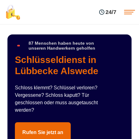
Einsatzgebiete
Preise
24/7
Über uns
Blog
Kontakte
Impressum
87 Menschen haben heute von
unseren Handwerkern geholfen
Schlüsseldienst in
Lübbecke Alswede
Schloss klemmt? Schlüssel verloren?
Vergessene? Schloss kaputt? Tür
geschlossen oder muss ausgetauscht
werden?
Rufen Sie jetzt an