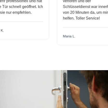
hr professionell und hat
verloren und der
ür schnell geöffnet. Ich
Schlüsseldienst war innerh
ie nur empfehlen.
von 20 Minuten da, um mir 
helfen. Toller Service!
.
Maria L.