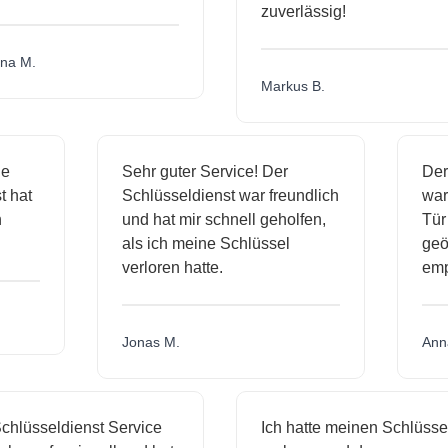
zuverlässig!
a M.
Markus B.
ige
Sehr guter Service! Der
De
st hat
Schlüsseldienst war freundlich
wa
ch
und hat mir schnell geholfen,
T
als ich meine Schlüssel
ge
verloren hatte.
em
Jonas M.
An
hlüsseldienst Service
Ich hatte meinen Schlüssel