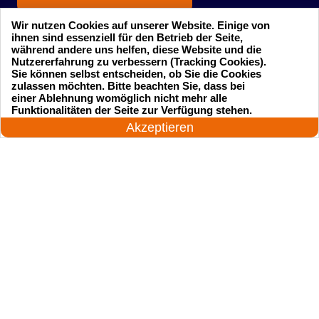
Wir nutzen Cookies auf unserer Website. Einige von
ihnen sind essenziell für den Betrieb der Seite,
während andere uns helfen, diese Website und die
Nutzererfahrung zu verbessern (Tracking Cookies).
Sie können selbst entscheiden, ob Sie die Cookies
zulassen möchten. Bitte beachten Sie, dass bei
einer Ablehnung womöglich nicht mehr alle
Startseite
Einsatzgebiete
24 Stunden am Tag
Funktionalitäten der Seite zur Verfügung stehen.
Jetzt anrufen!
Akzeptieren
Preise
Kontakte
Impressum
Sitemap