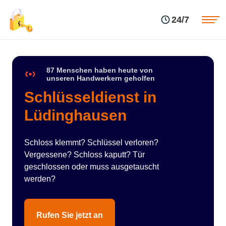
Einsatzgebiete
Preise
24/7
Über uns
Blog
Kontakte
Impressum
87 Menschen haben heute von
unseren Handwerkern geholfen
Schlüsseldienst in
Lüdinghausen
Schloss klemmt? Schlüssel verloren?
Vergessene? Schloss kaputt? Tür
geschlossen oder muss ausgetauscht
werden?
Rufen Sie jetzt an