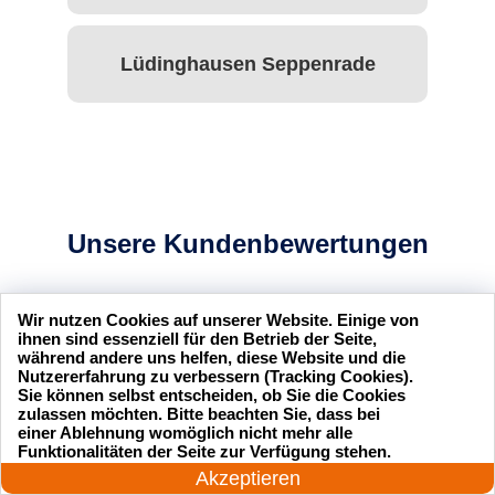
Lüdinghausen Seppenrade
Unsere Kundenbewertungen
Wir nutzen Cookies auf unserer Website. Einige von
ihnen sind essenziell für den Betrieb der Seite,
während andere uns helfen, diese Website und die
sseldienst Service
Ich hatte mich ausgesperrt und
Nutzererfahrung zu verbessern (Tracking Cookies).
Sie können selbst entscheiden, ob Sie die Cookies
l und professionell.
der Schlüsseldienst Service
zulassen möchten. Bitte beachten Sie, dass bei
hr zufrieden mit ihrer
hat mir innerhalb von 15
einer Ablehnung womöglich nicht mehr alle
24 Stunden am Tag
Funktionalitäten der Seite zur Verfügung stehen.
Minuten geholfen. Sehr
Jetzt anrufen!
Akzeptieren
zuverlässig!