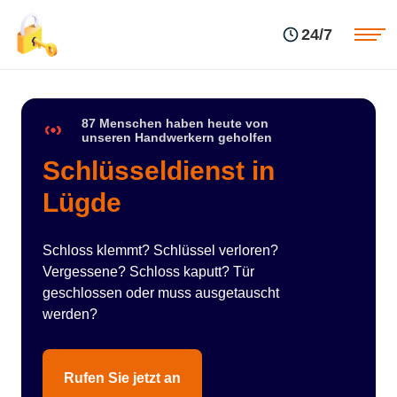
Einsatzgebiete
Preise
24/7
Über uns
Blog
Kontakte
Impressum
87 Menschen haben heute von
unseren Handwerkern geholfen
Schlüsseldienst in
Lügde
Schloss klemmt? Schlüssel verloren?
Vergessene? Schloss kaputt? Tür
geschlossen oder muss ausgetauscht
werden?
Rufen Sie jetzt an