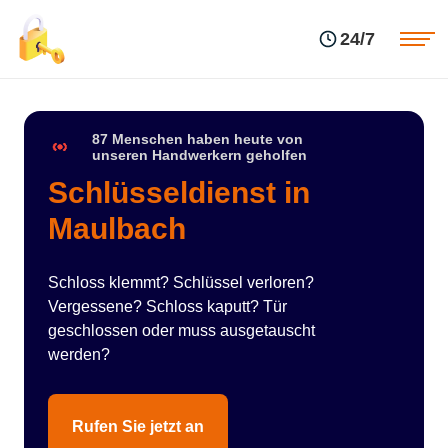
Einsatzgebiete
Preise
24/7
Über uns
Blog
Kontakte
Impressum
87 Menschen haben heute von
unseren Handwerkern geholfen
Schlüsseldienst in
Maulbach
Schloss klemmt? Schlüssel verloren?
Vergessene? Schloss kaputt? Tür
geschlossen oder muss ausgetauscht
werden?
Rufen Sie jetzt an