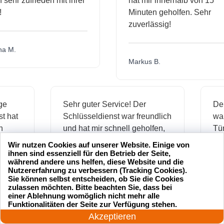
hr zufrieden mit ihrer
hat mir innerhalb von 15
Minuten geholfen. Sehr
zuverlässig!
.
Markus B.
ässige
Sehr guter Service! Der
dienst hat
Schlüsseldienst war freundlich
 mich
und hat mir schnell geholfen,
als ich meine Schlüssel
Wir nutzen Cookies auf unserer Website. Einige von
verloren hatte.
ihnen sind essenziell für den Betrieb der Seite,
während andere uns helfen, diese Website und die
Nutzererfahrung zu verbessern (Tracking Cookies).
Sie können selbst entscheiden, ob Sie die Cookies
zulassen möchten. Bitte beachten Sie, dass bei
Jonas M.
einer Ablehnung womöglich nicht mehr alle
24 Stunden am Tag
Funktionalitäten der Seite zur Verfügung stehen.
Jetzt anrufen!
Akzeptieren