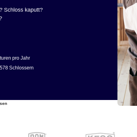
? Schloss kaputt?
?
uren pro Jahr
578 Schlossern
usen