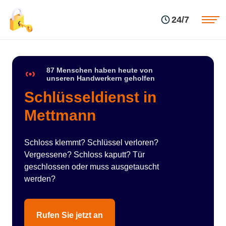
Einsatzgebiete
Preise
24/7
Über uns
Blog
Kontakte
Impressum
87 Menschen haben heute von
unseren Handwerkern geholfen
Schlüsseldienst in
Mettmann
Schloss klemmt? Schlüssel verloren?
Vergessene? Schloss kaputt? Tür
geschlossen oder muss ausgetauscht
werden?
Rufen Sie jetzt an