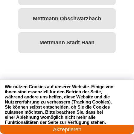
Mettmann Obschwarzbach
Mettmann Stadt Haan
Wir nutzen Cookies auf unserer Website. Einige von
Unsere Kundenbewertungen
ihnen sind essenziell für den Betrieb der Seite,
während andere uns helfen, diese Website und die
Nutzererfahrung zu verbessern (Tracking Cookies).
Sie können selbst entscheiden, ob Sie die Cookies
zulassen möchten. Bitte beachten Sie, dass bei
einer Ablehnung womöglich nicht mehr alle
24 Stunden am Tag
Funktionalitäten der Seite zur Verfügung stehen.
sseldienst Service
Ich hatte mich ausgesperrt und
Jetzt anrufen!
Akzeptieren
l und professionell.
der Schlüsseldienst Service