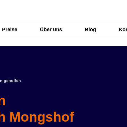
Preise
Über uns
Blog
Kon
n geholfen
n
h Mongshof