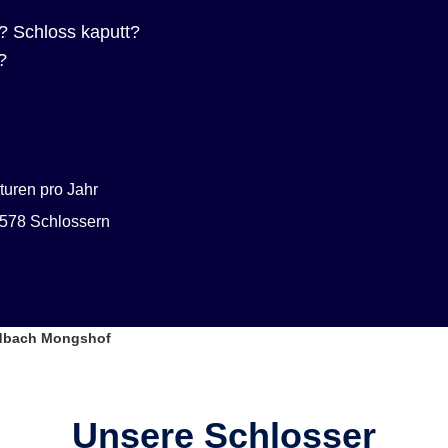
? Schloss kaputt?
?
uren pro Jahr
578 Schlossern
adbach Mongshof
Unsere Schlosser