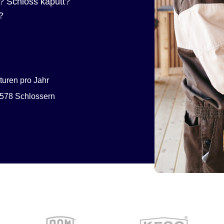
? Schloss kaputt?
?
uren pro Jahr
578 Schlossern