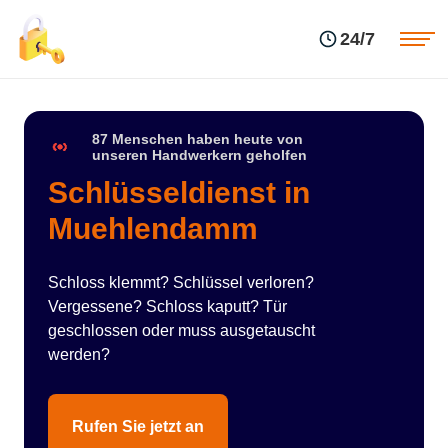
Einsatzgebiete
Preise
24/7
Über uns
Blog
Kontakte
Impressum
87 Menschen haben heute von
unseren Handwerkern geholfen
Schlüsseldienst in
Muehlendamm
Schloss klemmt? Schlüssel verloren?
Vergessene? Schloss kaputt? Tür
geschlossen oder muss ausgetauscht
werden?
Rufen Sie jetzt an