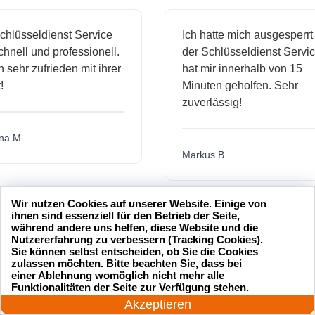
sseldienst Service
Ich hatte mich ausgesperrt un
ll und professionell.
der Schlüsseldienst Service
hr zufrieden mit ihrer
hat mir innerhalb von 15
Minuten geholfen. Sehr
zuverlässig!
M.
Markus B.
Wir nutzen Cookies auf unserer Website. Einige von
ssige
Sehr guter Service! Der
ihnen sind essenziell für den Betrieb der Seite,
während andere uns helfen, diese Website und die
ienst hat
Schlüsseldienst war freundlich
Nutzererfahrung zu verbessern (Tracking Cookies).
 mich
und hat mir schnell geholfen,
Sie können selbst entscheiden, ob Sie die Cookies
zulassen möchten. Bitte beachten Sie, dass bei
als ich meine Schlüssel
einer Ablehnung womöglich nicht mehr alle
24 Stunden am Tag
verloren hatte.
Funktionalitäten der Seite zur Verfügung stehen.
Jetzt anrufen!
Akzeptieren