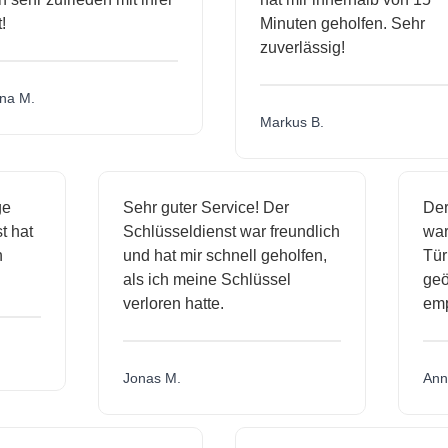
Minuten geholfen. Sehr
zuverlässig!
a M.
Markus B.
ige
Sehr guter Service! Der
De
nst hat
Schlüsseldienst war freundlich
wa
ch
und hat mir schnell geholfen,
T
als ich meine Schlüssel
ge
verloren hatte.
e
Jonas M.
An