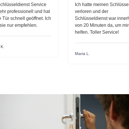
hlüsseldienst Service
Ich hatte meinen Schlüssel
r professionell und hat
verloren und der
ür schnell geöffnet. Ich
Schlüsseldienst war innerh
ie nur empfehlen.
von 20 Minuten da, um mir 
helfen. Toller Service!
.
Maria L.