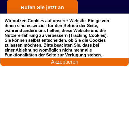
Rufen Sie jetzt an
Wir nutzen Cookies auf unserer Website. Einige von
ihnen sind essenziell für den Betrieb der Seite,
während andere uns helfen, diese Website und die
Nutzererfahrung zu verbessern (Tracking Cookies).
Sie können selbst entscheiden, ob Sie die Cookies
zulassen möchten. Bitte beachten Sie, dass bei
einer Ablehnung womöglich nicht mehr alle
Startseite
Einsatzgebiete
24 Stunden am Tag
Funktionalitäten der Seite zur Verfügung stehen.
Jetzt anrufen!
Akzeptieren
Preise
Kontakte
Impressum
Sitemap