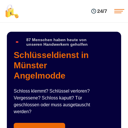
Einsatzgebiete
Preise
24/7
Über uns
Blog
Kontakte
Impressum
87 Menschen haben heute von
unseren Handwerkern geholfen
Schlüsseldienst in
Münster
Angelmodde
Schloss klemmt? Schlüssel verloren?
Vergessene? Schloss kaputt? Tür
geschlossen oder muss ausgetauscht
werden?