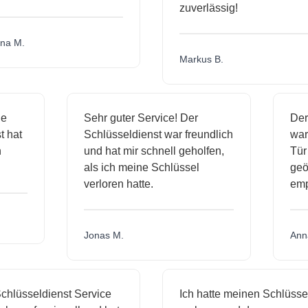
zuverlässig!
a M.
Markus B.
ige
Sehr guter Service! Der
De
st hat
Schlüsseldienst war freundlich
wa
ch
und hat mir schnell geholfen,
T
als ich meine Schlüssel
ge
verloren hatte.
em
Jonas M.
An
hlüsseldienst Service
Ich hatte meinen Schlüssel