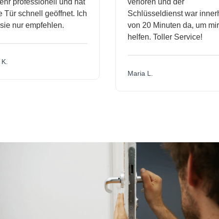
hr professionell und hat
verloren und der
ür schnell geöffnet. Ich
Schlüsseldienst war innerh
ie nur empfehlen.
von 20 Minuten da, um mir 
helfen. Toller Service!
.
Maria L.