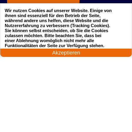
Wir nutzen Cookies auf unserer Website. Einige von
ihnen sind essenziell für den Betrieb der Seite,
während andere uns helfen, diese Website und die
Nutzererfahrung zu verbessern (Tracking Cookies).
Sie können selbst entscheiden, ob Sie die Cookies
zulassen möchten. Bitte beachten Sie, dass bei
einer Ablehnung womöglich nicht mehr alle
Startseite
Einsatzgebiete
24 Stunden am Tag
Funktionalitäten der Seite zur Verfügung stehen.
Jetzt anrufen!
Akzeptieren
Preise
Kontakte
Impressum
Sitemap