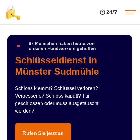
Einsatzgebiete
Preise
24/7
Über uns
Blog
Kontakte
Impressum
87 Menschen haben heute von
unseren Handwerkern geholfen
Schlüsseldienst in
Münster Sudmühle
Schloss klemmt? Schlüssel verloren?
Vergessene? Schloss kaputt? Tür
geschlossen oder muss ausgetauscht
werden?
Rufen Sie jetzt an