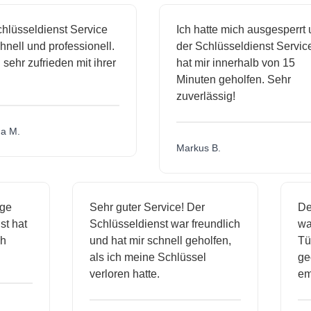
sseldienst Service
Ich hatte mich ausgesperrt und
l und professionell.
der Schlüsseldienst Service
hr zufrieden mit ihrer
hat mir innerhalb von 15
Minuten geholfen. Sehr
zuverlässig!
.
Markus B.
ässige
Sehr guter Service! Der
dienst hat
Schlüsseldienst war freundlich
h mich
und hat mir schnell geholfen,
als ich meine Schlüssel
verloren hatte.