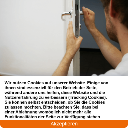
Wir nutzen Cookies auf unserer Website. Einige von
ihnen sind essenziell für den Betrieb der Seite,
während andere uns helfen, diese Website und die
Nutzererfahrung zu verbessern (Tracking Cookies).
Sie können selbst entscheiden, ob Sie die Cookies
zulassen möchten. Bitte beachten Sie, dass bei
Suchen Sie einen Schlüsseldienst
einer Ablehnung womöglich nicht mehr alle
24 Stunden am Tag
Funktionalitäten der Seite zur Verfügung stehen.
zu einem vernünftigen Preis?
Jetzt anrufen!
Akzeptieren