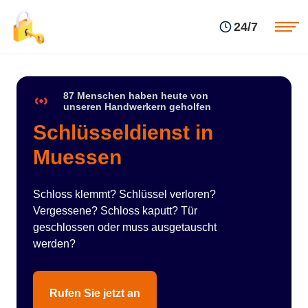
Einsatzgebiete
Preise
24/7
Über uns
Blog
Kontakte
Impressum
87 Menschen haben heute von
unseren Handwerkern geholfen
Schlüsseldienst in
Muessen
Schloss klemmt? Schlüssel verloren?
Vergessene? Schloss kaputt? Tür
geschlossen oder muss ausgetauscht
werden?
Rufen Sie jetzt an