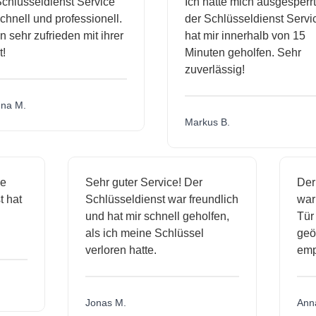
hlüsseldienst Service
Ich hatte mich ausgesperrt 
hnell und professionell.
der Schlüsseldienst Servic
 sehr zufrieden mit ihrer
hat mir innerhalb von 15
Minuten geholfen. Sehr
zuverlässig!
a M.
Markus B.
ige
Sehr guter Service! Der
De
st hat
Schlüsseldienst war freundlich
wa
ch
und hat mir schnell geholfen,
T
als ich meine Schlüssel
ge
verloren hatte.
em
Jonas M.
An