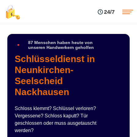
Einsatzgebiete
Preise
24/7
Über uns
Blog
Kontakte
Impressum
87 Menschen haben heute von
unseren Handwerkern geholfen
Schlüsseldienst in
Neunkirchen-
Seelscheid
Nackhausen
Schloss klemmt? Schlüssel verloren?
Vergessene? Schloss kaputt? Tür
geschlossen oder muss ausgetauscht
werden?