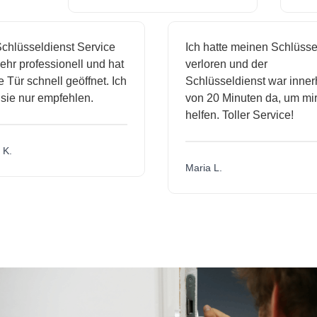
hlüsseldienst Service
Ich hatte meinen Schlüssel
hr professionell und hat
verloren und der
ür schnell geöffnet. Ich
Schlüsseldienst war innerh
ie nur empfehlen.
von 20 Minuten da, um mir 
helfen. Toller Service!
.
Maria L.