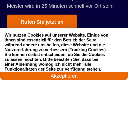
Meister wird in 25 Minuten schnell vor Ort sein!
Rufen Sie jetzt an
Wir nutzen Cookies auf unserer Website. Einige von
ihnen sind essenziell für den Betrieb der Seite,
während andere uns helfen, diese Website und die
Nutzererfahrung zu verbessern (Tracking Cookies).
Sie können selbst entscheiden, ob Sie die Cookies
zulassen möchten. Bitte beachten Sie, dass bei
einer Ablehnung womöglich nicht mehr alle
Startseite
Einsatzgebiete
24 Stunden am Tag
Funktionalitäten der Seite zur Verfügung stehen.
Jetzt anrufen!
Akzeptieren
Preise
Kontakte
Impressum
Sitemap