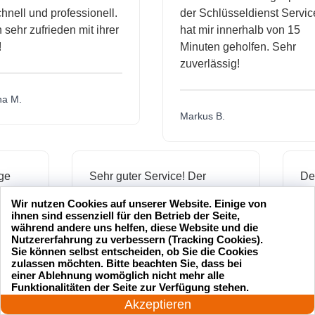
ll und professionell.
der Schlüsseldienst Service
hr zufrieden mit ihrer
hat mir innerhalb von 15
Minuten geholfen. Sehr
zuverlässig!
.
Markus B.
ässige
Sehr guter Service! Der
ienst hat
Schlüsseldienst war freundlich
Wir nutzen Cookies auf unserer Website. Einige von
 mich
und hat mir schnell geholfen,
ihnen sind essenziell für den Betrieb der Seite,
als ich meine Schlüssel
während andere uns helfen, diese Website und die
Nutzererfahrung zu verbessern (Tracking Cookies).
verloren hatte.
Sie können selbst entscheiden, ob Sie die Cookies
zulassen möchten. Bitte beachten Sie, dass bei
einer Ablehnung womöglich nicht mehr alle
24 Stunden am Tag
Funktionalitäten der Seite zur Verfügung stehen.
Jonas M.
Jetzt anrufen!
Akzeptieren