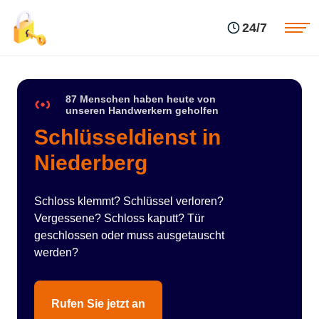
Einsatzgebiete
Preise
24/7
Über uns
Blog
Kontakte
Impressum
87 Menschen haben heute von
unseren Handwerkern geholfen
Schlüsseldienst in
Niederberg
Schloss klemmt? Schlüssel verloren?
Vergessene? Schloss kaputt? Tür
geschlossen oder muss ausgetauscht
werden?
Rufen Sie jetzt an