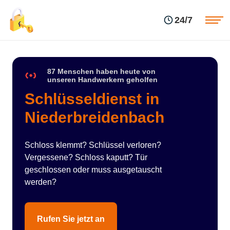
Einsatzgebiete
Preise
24/7
Über uns
Blog
Kontakte
Impressum
87 Menschen haben heute von
unseren Handwerkern geholfen
Schlüsseldienst in
Niederbreidenbach
Schloss klemmt? Schlüssel verloren?
Vergessene? Schloss kaputt? Tür
geschlossen oder muss ausgetauscht
werden?
Rufen Sie jetzt an