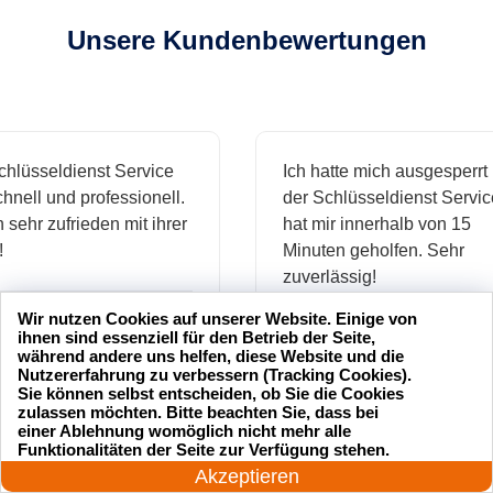
Unsere Kundenbewertungen
sseldienst Service
Ich hatte mich ausgesperrt und
l und professionell.
der Schlüsseldienst Service
hr zufrieden mit ihrer
hat mir innerhalb von 15
Minuten geholfen. Sehr
zuverlässig!
Wir nutzen Cookies auf unserer Website. Einige von
.
ihnen sind essenziell für den Betrieb der Seite,
während andere uns helfen, diese Website und die
Markus B.
Nutzererfahrung zu verbessern (Tracking Cookies).
Sie können selbst entscheiden, ob Sie die Cookies
zulassen möchten. Bitte beachten Sie, dass bei
einer Ablehnung womöglich nicht mehr alle
24 Stunden am Tag
Funktionalitäten der Seite zur Verfügung stehen.
ässige
Sehr guter Service! Der
Jetzt anrufen!
Akzeptieren
ienst hat
Schlüsseldienst war freundlich