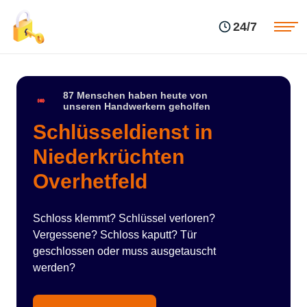
Einsatzgebiete
Preise
24/7
Über uns
Blog
Kontakte
Impressum
87 Menschen haben heute von
unseren Handwerkern geholfen
Schlüsseldienst in
Niederkrüchten
Overhetfeld
Schloss klemmt? Schlüssel verloren?
Vergessene? Schloss kaputt? Tür
geschlossen oder muss ausgetauscht
werden?