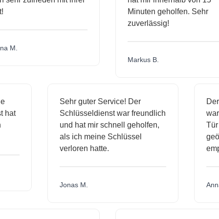
Minuten geholfen. Sehr
zuverlässig!
a M.
Markus B.
ige
Sehr guter Service! Der
De
nst hat
Schlüsseldienst war freundlich
wa
ch
und hat mir schnell geholfen,
T
als ich meine Schlüssel
ge
verloren hatte.
e
Jonas M.
An