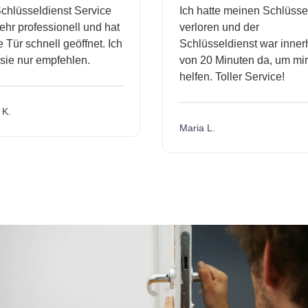
hlüsseldienst Service
Ich hatte meinen Schlüssel
r professionell und hat
verloren und der
ür schnell geöffnet. Ich
Schlüsseldienst war innerh
ie nur empfehlen.
von 20 Minuten da, um mir 
helfen. Toller Service!
.
Maria L.