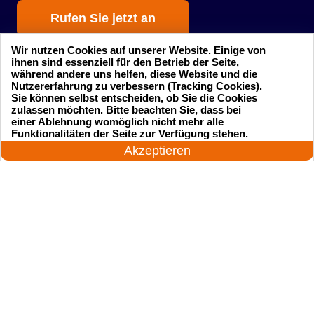
Rufen Sie jetzt an
Wir nutzen Cookies auf unserer Website. Einige von
ihnen sind essenziell für den Betrieb der Seite,
während andere uns helfen, diese Website und die
Nutzererfahrung zu verbessern (Tracking Cookies).
Sie können selbst entscheiden, ob Sie die Cookies
zulassen möchten. Bitte beachten Sie, dass bei
einer Ablehnung womöglich nicht mehr alle
Startseite
Einsatzgebiete
24 Stunden am Tag
Funktionalitäten der Seite zur Verfügung stehen.
Jetzt anrufen!
Akzeptieren
Preise
Kontakte
Impressum
Sitemap