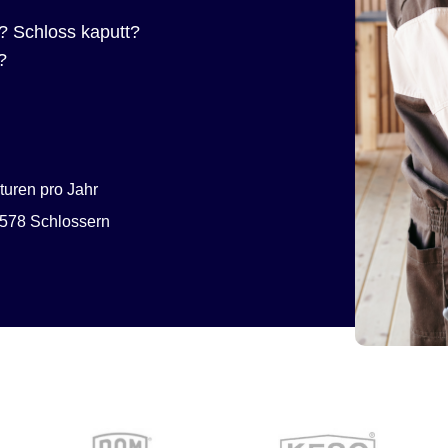
? Schloss kaputt?
?
uren pro Jahr
578 Schlossern