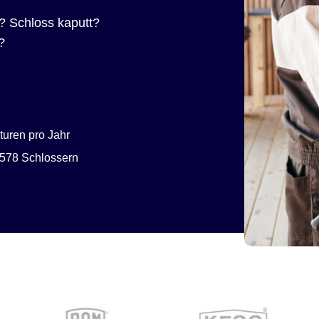
? Schloss kaputt?
?
uren pro Jahr
578 Schlossern