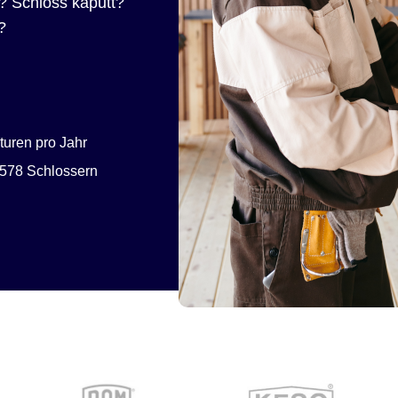
? Schloss kaputt?
?
uren pro Jahr
578 Schlossern