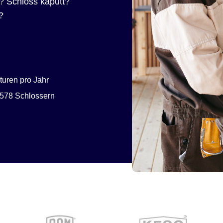
? Schloss kaputt?
?
uren pro Jahr
578 Schlossern