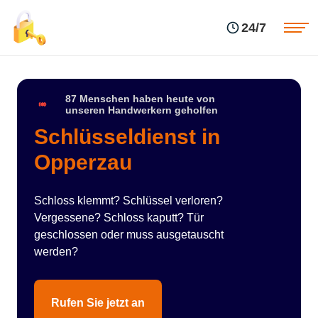
Einsatzgebiete
Preise
24/7
Über uns
Blog
Kontakte
Impressum
87 Menschen haben heute von
unseren Handwerkern geholfen
Schlüsseldienst in
Opperzau
Schloss klemmt? Schlüssel verloren?
Vergessene? Schloss kaputt? Tür
geschlossen oder muss ausgetauscht
werden?
Rufen Sie jetzt an