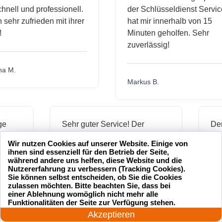
ll und professionell.
der Schlüsseldienst Service
hr zufrieden mit ihrer
hat mir innerhalb von 15
Minuten geholfen. Sehr
zuverlässig!
.
Markus B.
ässige
Sehr guter Service! Der
ienst hat
Schlüsseldienst war freundlich
Wir nutzen Cookies auf unserer Website. Einige von
 mich
und hat mir schnell geholfen,
ihnen sind essenziell für den Betrieb der Seite,
als ich meine Schlüssel
während andere uns helfen, diese Website und die
Nutzererfahrung zu verbessern (Tracking Cookies).
verloren hatte.
Sie können selbst entscheiden, ob Sie die Cookies
zulassen möchten. Bitte beachten Sie, dass bei
einer Ablehnung womöglich nicht mehr alle
24 Stunden am Tag
Funktionalitäten der Seite zur Verfügung stehen.
Jonas M.
Jetzt anrufen!
Akzeptieren