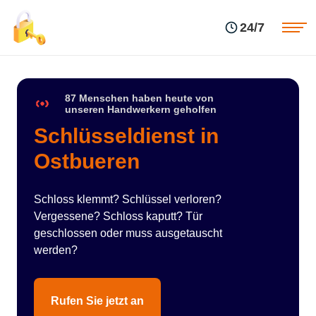
Einsatzgebiete
Preise
24/7
Über uns
Blog
Kontakte
Impressum
87 Menschen haben heute von
unseren Handwerkern geholfen
Schlüsseldienst in
Ostbueren
Schloss klemmt? Schlüssel verloren?
Vergessene? Schloss kaputt? Tür
geschlossen oder muss ausgetauscht
werden?
Rufen Sie jetzt an