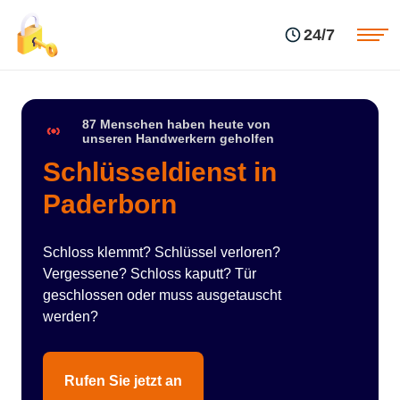
Einsatzgebiete
Preise
24/7
Über uns
Blog
Kontakte
Impressum
87 Menschen haben heute von
unseren Handwerkern geholfen
Schlüsseldienst in
Paderborn
Schloss klemmt? Schlüssel verloren?
Vergessene? Schloss kaputt? Tür
geschlossen oder muss ausgetauscht
werden?
Rufen Sie jetzt an