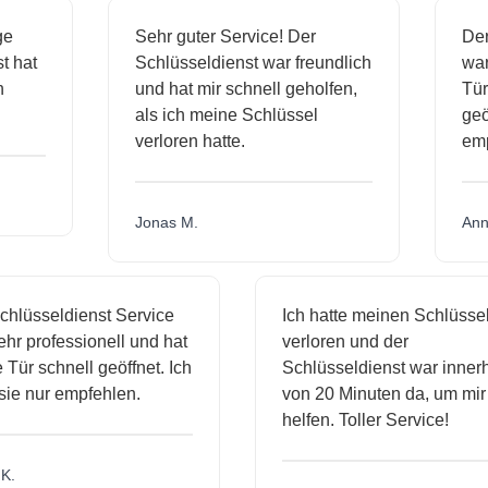
sige
Sehr guter Service! Der
D
nst hat
Schlüsseldienst war freundlich
w
ich
und hat mir schnell geholfen,
T
als ich meine Schlüssel
g
verloren hatte.
e
Jonas M.
A
lüsseldienst Service
Ich hatte meinen Schlüssel
r professionell und hat
verloren und der
ür schnell geöffnet. Ich
Schlüsseldienst war innerha
e nur empfehlen.
von 20 Minuten da, um mir z
helfen. Toller Service!
.