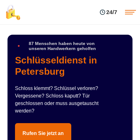
Einsatzgebiete
Preise
24/7
Über uns
Blog
Kontakte
Impressum
87 Menschen haben heute von
unseren Handwerkern geholfen
Schlüsseldienst in
Petersburg
Schloss klemmt? Schlüssel verloren?
Vergessene? Schloss kaputt? Tür
geschlossen oder muss ausgetauscht
werden?
Rufen Sie jetzt an