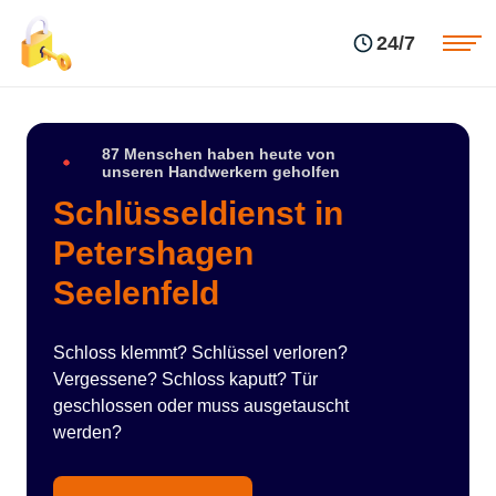
Einsatzgebiete
Preise
24/7
Über uns
Blog
Kontakte
Impressum
87 Menschen haben heute von
unseren Handwerkern geholfen
Schlüsseldienst in
Petershagen
Seelenfeld
Schloss klemmt? Schlüssel verloren?
Vergessene? Schloss kaputt? Tür
geschlossen oder muss ausgetauscht
werden?