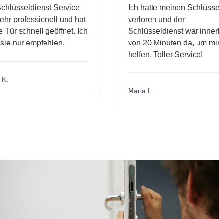
hlüsseldienst Service
Ich hatte meinen Schlüssel
r professionell und hat
verloren und der
ür schnell geöffnet. Ich
Schlüsseldienst war innerh
ie nur empfehlen.
von 20 Minuten da, um mir 
helfen. Toller Service!
.
Maria L.