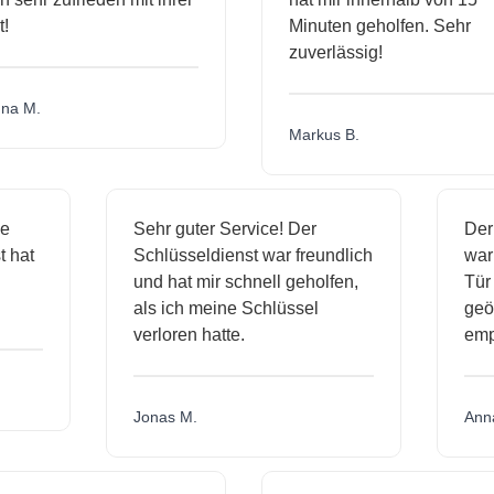
Minuten geholfen. Sehr
zuverlässig!
a M.
Markus B.
ige
Sehr guter Service! Der
D
nst hat
Schlüsseldienst war freundlich
w
ich
und hat mir schnell geholfen,
T
als ich meine Schlüssel
ge
verloren hatte.
e
Jonas M.
A