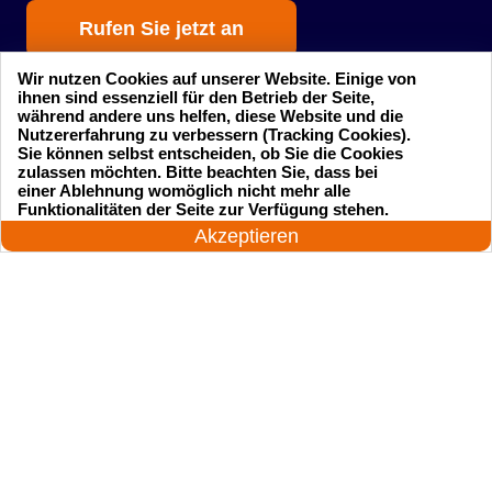
Rufen Sie jetzt an
Wir nutzen Cookies auf unserer Website. Einige von
ihnen sind essenziell für den Betrieb der Seite,
während andere uns helfen, diese Website und die
Nutzererfahrung zu verbessern (Tracking Cookies).
Sie können selbst entscheiden, ob Sie die Cookies
zulassen möchten. Bitte beachten Sie, dass bei
einer Ablehnung womöglich nicht mehr alle
Startseite
Einsatzgebiete
24 Stunden am Tag
Funktionalitäten der Seite zur Verfügung stehen.
Jetzt anrufen!
Akzeptieren
Preise
Kontakte
Impressum
Sitemap