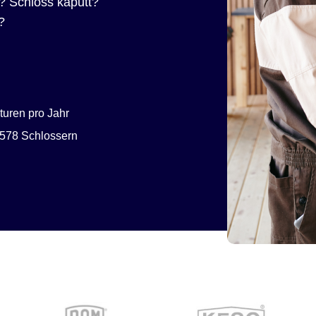
? Schloss kaputt?
?
uren pro Jahr
578 Schlossern