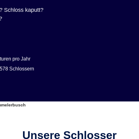
? Schloss kaputt?
?
uren pro Jahr
578 Schlossern
mmelerbusch
Unsere Schlosser