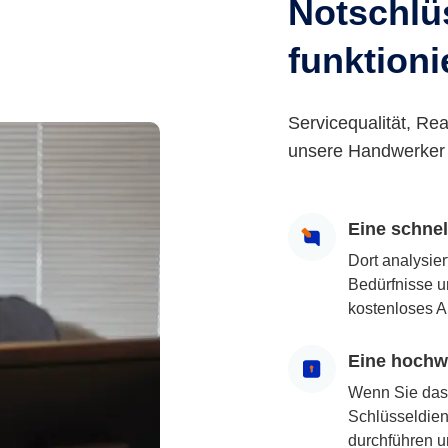
Notschlüs
funktioni
Servicequalität, Rea
unsere Handwerker 
Eine schne
Dort analysie
Bedürfnisse u
kostenloses A
Eine hochwe
Wenn Sie das
Schlüsseldiens
durchführen u