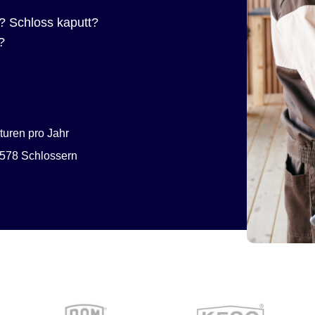
? Schloss kaputt?
?
uren pro Jahr
578 Schlossern